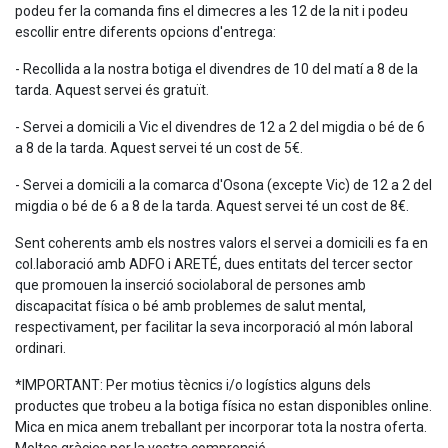
podeu fer la comanda fins el dimecres a les 12 de la nit i podeu
escollir entre diferents opcions d'entrega:
- Recollida a la nostra botiga el divendres de 10 del matí a 8 de la
tarda. Aquest servei és gratuït.
- Servei a domicili a Vic el divendres de 12 a 2 del migdia o bé de 6
a 8 de la tarda. Aquest servei té un cost de 5€.
- Servei a domicili a la comarca d'Osona (excepte Vic) de 12 a 2 del
migdia o bé de 6 a 8 de la tarda. Aquest servei té un cost de 8€.
Sent coherents amb els nostres valors el servei a domicili es fa en
col.laboració amb ADFO i ARETÉ, dues entitats del tercer sector
que promouen la inserció sociolaboral de persones amb
discapacitat física o bé amb problemes de salut mental,
respectivament, per facilitar la seva incorporació al món laboral
ordinari.
*IMPORTANT: Per motius tècnics i/o logístics alguns dels
productes que trobeu a la botiga física no estan disponibles online.
Mica en mica anem treballant per incorporar tota la nostra oferta.