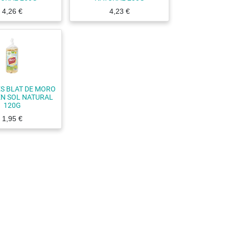
4,26
€
4,23
€
S BLAT DE MORO
N SOL NATURAL
120G
1,95
€