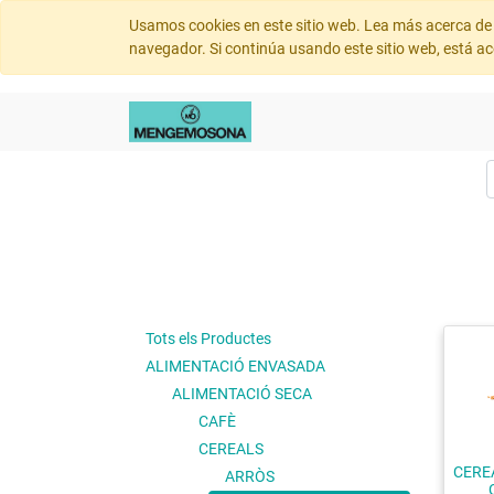
Usamos cookies en este sitio web. Lea más acerca de 
navegador. Si continúa usando este sitio web, está a
Tots els Productes
ALIMENTACIÓ ENVASADA
ALIMENTACIÓ SECA
CAFÈ
CEREALS
CERE
ARRÒS