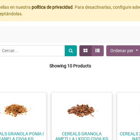
ellas en nuestra
política de privacidad
. Para desactivarlas, configure a
ceptándolas.
Ordenar per
Showing 10 Products
ALS GRANOLA POMA I
CEREALS GRANOLA
CEREALS 
CANELA CIVIA KG
AMETLLA I XOCO CIVIA KG
NAT