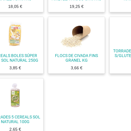
18,05
€
19,25
€
TORRADE
EALS BOLES SÚPER
FLOCS DE CIVADA FINS
S/GLUTE
 SOL NATURAL 250G
GRANEL KG
3,85
€
3,66
€
ADES 5 CEREALS SOL
NATURAL 100G
2,65
€