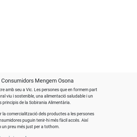
s i Consumidors Mengem Osona
cre amb seu a Vic. Les persones que en formem part
l viu i sostenible, una alimentació saludable i un
 principis de la Sobirania Alimentària.
r la comercialització dels productes a les persones
sumidores puguin tenir-hi més fàcil accés. Així
 un preu més just per a tothom.