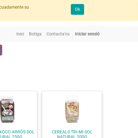
decuadamente su
Ok
Inici
Botiga
Contacta'ns
Iniciar sessió
XOCO ARRÒS SOL
CEREALS TRI-MI SOL
URAL 250G
NATURAL 200G