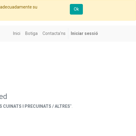
re adecuadamente su
Ok
Inici
Botiga
Contacta'ns
Iniciar sessió
ned
 CUINATS I PRECUINATS / ALTRES
".