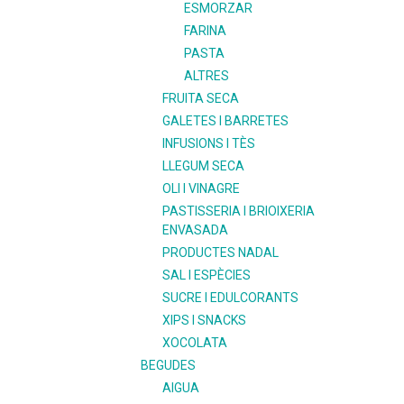
ESMORZAR
FARINA
PASTA
ALTRES
FRUITA SECA
GALETES I BARRETES
INFUSIONS I TÈS
LLEGUM SECA
OLI I VINAGRE
PASTISSERIA I BRIOIXERIA
ENVASADA
PRODUCTES NADAL
SAL I ESPÈCIES
SUCRE I EDULCORANTS
XIPS I SNACKS
XOCOLATA
BEGUDES
AIGUA