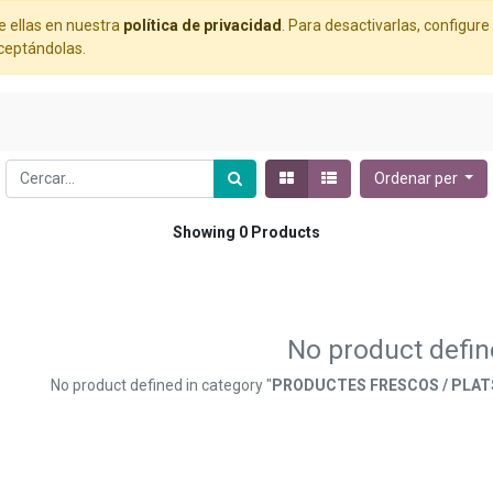
e ellas en nuestra
política de privacidad
. Para desactivarlas, configu
aceptándolas.
Ordenar per
Showing 0 Products
No product defi
No product defined in category "
PRODUCTES FRESCOS / PLATS