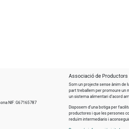
Associació de Productor
Som un projecte sense ànim de l
part treballem per promoure un mó
un sistema alimentari d'acord amb
sona NIF: G67165787
Disposem d'una botiga per facilit
productores i que les persones co
reduïm intermediaris i aconsegui