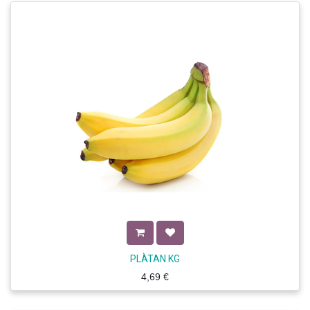
PLÀTAN KG
4,69
€