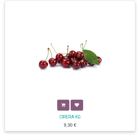
CIRERA KG
9,30
€