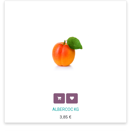
ALBERCOC KG
3,85
€